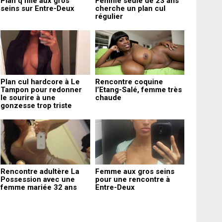
Plan q fille aux gros
Femme seule de 23 ans
seins sur Entre-Deux
cherche un plan cul
régulier
Plan cul hardcore à Le
Rencontre coquine
Tampon pour redonner
l’Etang-Salé, femme très
le sourire à une
chaude
gonzesse trop triste
Rencontre adultère La
Femme aux gros seins
Possession avec une
pour une rencontre à
femme mariée 32 ans
Entre-Deux