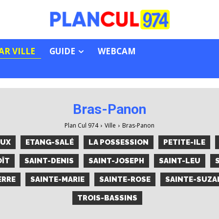
R VILLE
GUIDE
WEBCAM
Bras-Panon
Plan Cul 974
Ville
Bras-Panon
EUX
ETANG-SALÉ
LA POSSESSION
PETITE-ILE
OÎT
SAINT-DENIS
SAINT-JOSEPH
SAINT-LEU
ERRE
SAINTE-MARIE
SAINTE-ROSE
SAINTE-SUZA
TROIS-BASSINS