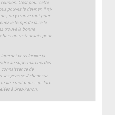
 réunion. C’est pour cette
us pouvez le deviner, il n’y
nts, on y trouve tout pour
nez le temps de faire le
vez trouvé la bonne
x bars ou restaurants pour
internet vous facilite la
endre au supermarché, des
la connaissance de
 les gens se lâchent sur
Le maitre mot pour conclure
vélées à Bras-Panon.